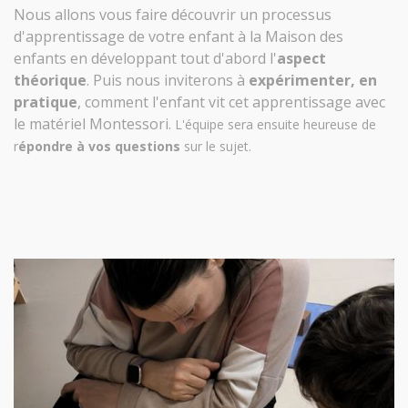
Nous allons vous faire découvrir un processus
d'apprentissage de votre enfant à la Maison des
enfants en développant tout d'abord l'
aspect
théorique
. Puis nous inviterons à
expérimenter, en
pratique
, comment l'enfant vit cet apprentissage avec
le matériel Montessori.
L'équipe sera ensuite heureuse de
r
épondre à vos questions
sur le sujet.