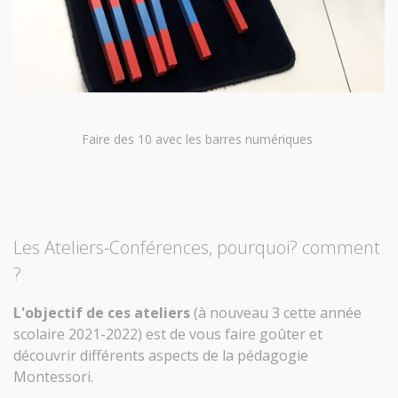
Faire des 10 avec les barres numériques
Les Ateliers-Conférences, pourquoi? comment
?
L'objectif de ces ateliers
(à nouveau 3 cette année
scolaire 2021-2022) est de vous faire goûter et
découvrir différents aspects de la pédagogie
Montessori.