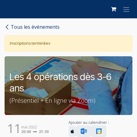
Se rendre au contenu
Tous les événements
Inscriptions terminées
Les 4 opérations dès 3-6
ans
(Présentiel + En ligne via Zoom)
Ajouter au calendrier :
11
mai 2022
20:00
21:30