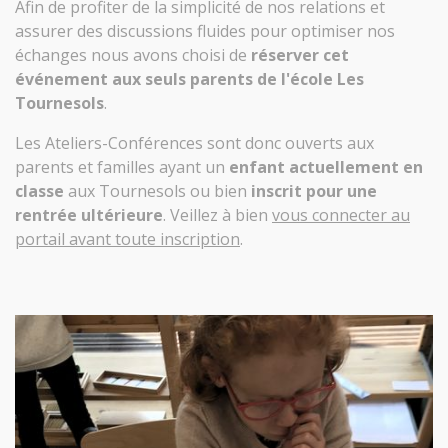
Afin de profiter de la simplicité de nos relations et
assurer des discussions fluides pour optimiser nos
échanges nous avons choisi de
réserver cet
événement aux seuls parents de l'école Les
Tournesols
.
Les Ateliers-Conférences sont donc ouverts aux
parents et familles ayant un
enfant actuellement en
classe
aux Tournesols ou bien
inscrit pour une
rentrée ultérieure
. Veillez à bien
vous connecter au
portail avant toute inscription
.